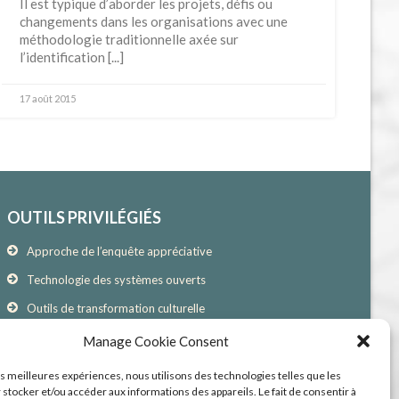
Il est typique d’aborder les projets, défis ou
changements dans les organisations avec une
méthodologie traditionnelle axée sur
l’identification [...]
17 août 2015
OUTILS PRIVILÉGIÉS
Approche de l’enquête appréciative
Technologie des systèmes ouverts
Outils de transformation culturelle
Outils d’évaluation psychométriques et de rétroaction
Manage Cookie Consent
360°
les meilleures expériences, nous utilisons des technologies telles que les
 stocker et/ou accéder aux informations des appareils. Le fait de consentir à