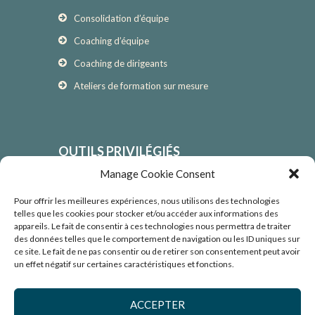
Consolidation d’équipe
Coaching d’équipe
Coaching de dirigeants
Ateliers de formation sur mesure
OUTILS PRIVILÉGIÉS
Manage Cookie Consent
Approche de l’enquête appréciative
Technologie des systèmes ouverts
Pour offrir les meilleures expériences, nous utilisons des technologies
telles que les cookies pour stocker et/ou accéder aux informations des
Outils de transformation culturelle
appareils. Le fait de consentir à ces technologies nous permettra de traiter
des données telles que le comportement de navigation ou les ID uniques sur
Outils d’évaluation psychométriques et de
ce site. Le fait de ne pas consentir ou de retirer son consentement peut avoir
rétroaction 360°
un effet négatif sur certaines caractéristiques et fonctions.
ACCEPTER