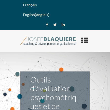
Français
English
(
Anglais
)
Outils
d’évaluation
psychométriq
ues et de