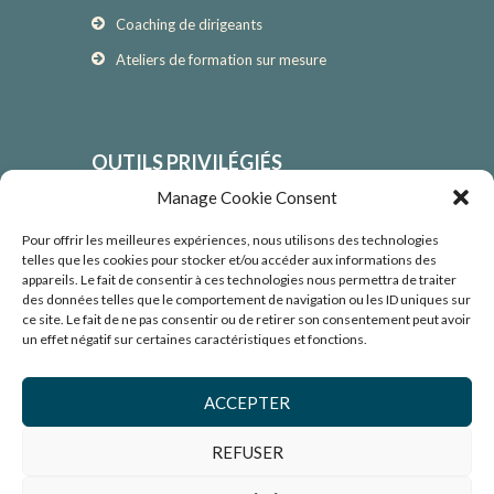
Coaching de dirigeants
Ateliers de formation sur mesure
OUTILS PRIVILÉGIÉS
Manage Cookie Consent
Approche de l’enquête appréciative
Technologie des systèmes ouverts
Pour offrir les meilleures expériences, nous utilisons des technologies
telles que les cookies pour stocker et/ou accéder aux informations des
Outils de transformation culturelle
appareils. Le fait de consentir à ces technologies nous permettra de traiter
des données telles que le comportement de navigation ou les ID uniques sur
Outils d’évaluation psychométriques et de
ce site. Le fait de ne pas consentir ou de retirer son consentement peut avoir
rétroaction 360°
un effet négatif sur certaines caractéristiques et fonctions.
ACCEPTER
REFUSER
Josée Blaquière, Coaching & développement
organisationnel | Tous droits réservés ©2026 |